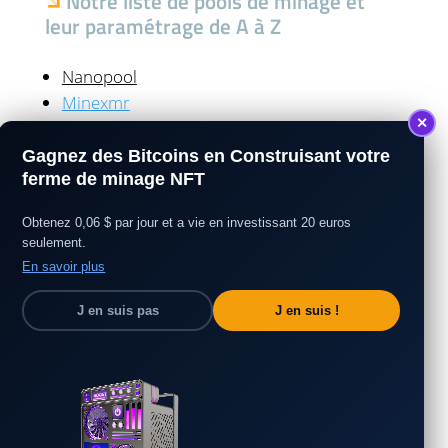
Notre liste de pools de minage et
leur paramétrage de A à Z
Nanopool
Minexmr
✕
Gagnez des Bitcoins en Construisant votre
ferme de minage NFT
Obtenez 0,06 $ par jour et a vie en investissant 20 euros
seulement.
En savoir plus
J en suis pas
J en suis !