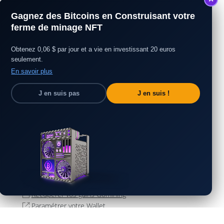
Gagnez des Bitcoins en Construisant votre
ferme de minage NFT
Obtenez 0,06 $ par jour et a vie en investissant 20 euros
seulement.
En savoir plus
J en suis pas
J en suis !
Ouvrir un compte Gomining
Booster votre mineur Gomining
Pool de minage Gomining comment ça marche ?
Participez au jeu NFT Gomining
Revendre NFT Gomining
Récupérer vos gains Gomining
Paramétrer votre Wallet
Estimation de vos gains sur Gomining